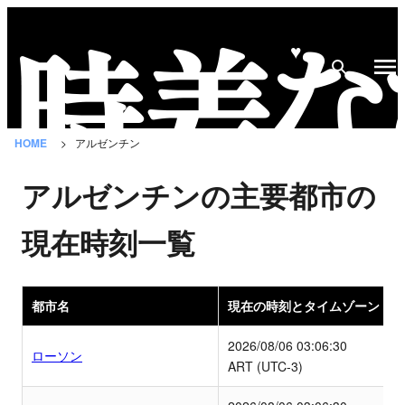
♥
時
差
な
HOME
アルゼンチン
び
と
アルゼンチンの主要都市の
は？
現在時刻一覧
国
の
一
都市名
現在の時刻とタイムゾーン
覧
2026/08/06
03:06:30
ローソン
都
ART (UTC-3)
市