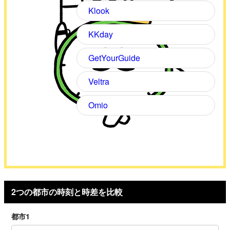
Klook
KKday
GetYourGuide
Veltra
Omio
2つの都市の時刻と時差を比較
都市1