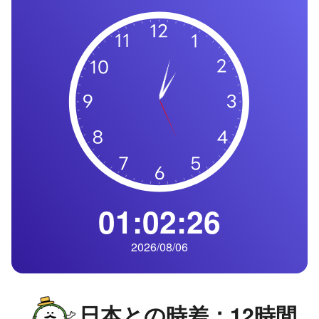
の
一
覧
タ
イ
ム
ゾ
ー
ン
一
覧
01:02:27
2026/08/06
日本との時差：12時間