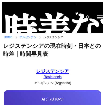
♥
時
差
な
HOME
アルゼンチン
レジステンシア
び
レジステンシアの現在時刻・日本との
と
時差｜時間早見表
は？
国
レジステンシア
の
Resistencia
一
覧
アルゼンチン (Argentina)
都
ART (UTC-3)
市