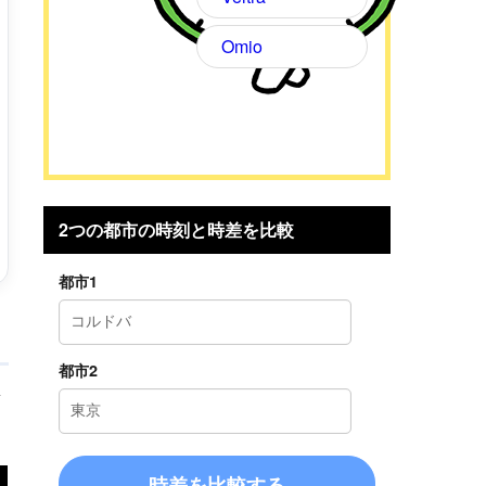
Omio
2つの都市の時刻と時差を比較
都市1
都市2
考
時差を比較する