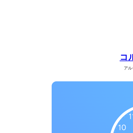
の
一
覧
タ
イ
ム
ゾ
コ
ー
アルゼ
ン
一
覧