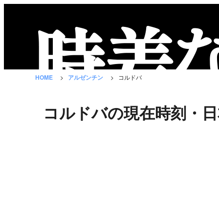
時
差
な
HOME
アルゼンチン
コルドバ
び
と
コルドバの現在時刻・日
は？
国
の
一
覧
都
市