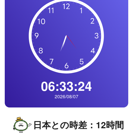
の
一
覧
タ
イ
ム
ゾ
ー
ン
一
06:33:25
覧
2026/08/07
日本との時差：12時間