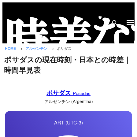
♥
時
差
な
HOME
アルゼンチン
ポサダス
び
ポサダスの現在時刻・日本との時差｜
と
時間早見表
は？
国
ポサダス
の
Posadas
一
アルゼンチン (Argentina)
覧
ART (UTC-3)
都
市