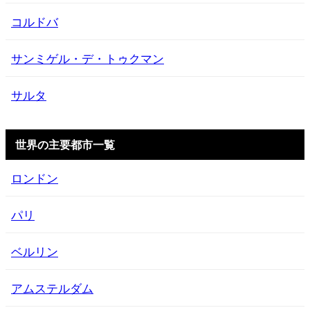
コルドバ
サンミゲル・デ・トゥクマン
サルタ
世界の主要都市一覧
ロンドン
パリ
ベルリン
アムステルダム