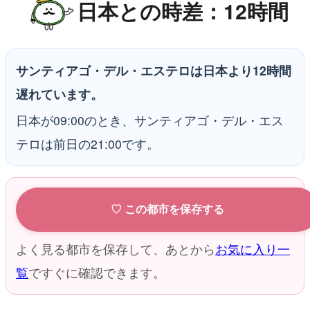
日本との時差：12時間
サンティアゴ・デル・エステロは日本より12時間
遅れています。
日本が09:00のとき、サンティアゴ・デル・エス
テロは前日の21:00です。
♡ この都市を保存する
よく見る都市を保存して、あとから
お気に入り一
覧
ですぐに確認できます。