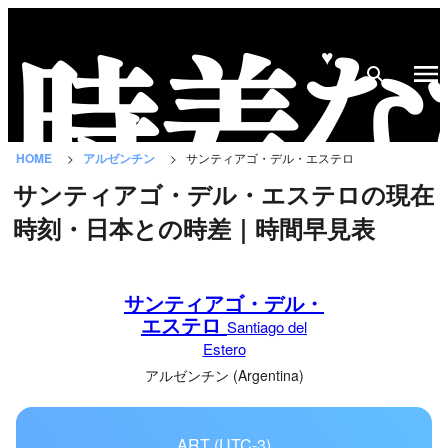
♥
時
差
な
HOME
アルゼンチン
サンティアゴ・デル・エステロ
び
サンティアゴ・デル・エステロの現在
と
時刻・日本との時差｜時間早見表
は？
国
サンティアゴ・デル・
の
エステロ
Santiago del
一
Estero
覧
アルゼンチン (Argentina)
都
市
ART (UTC-3)