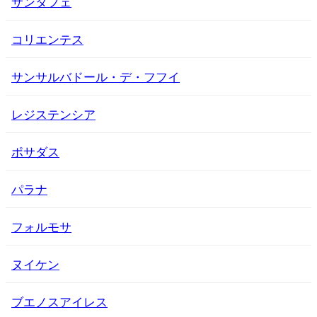
サンタフェ
コリエンテス
サンサルバドール・デ・フフイ
レジステンシア
ポサダス
パラナ
フォルモサ
ヌイケン
ブエノスアイレス