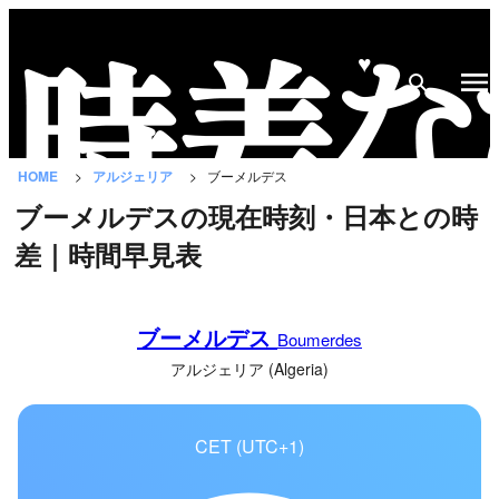
♥
時
差
な
HOME
アルジェリア
ブーメルデス
び
ブーメルデスの現在時刻・日本との時
と
差｜時間早見表
は？
国
ブーメルデス
の
Boumerdes
一
アルジェリア (Algeria)
覧
CET (UTC+1)
都
市