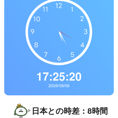
の
一
覧
タ
イ
ム
ゾ
ー
ン
一
17:25:21
覧
2026/08/06
日本との時差：8時間