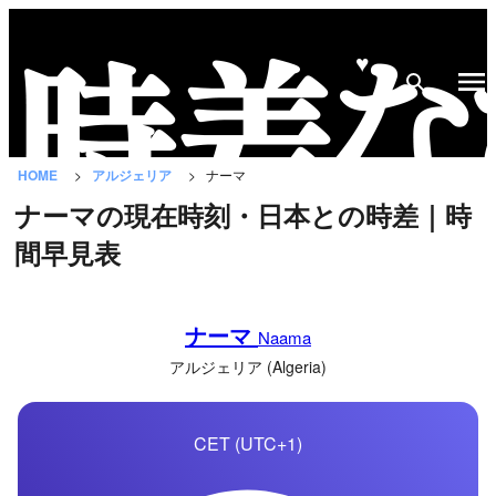
♥
時
差
な
HOME
アルジェリア
ナーマ
び
ナーマの現在時刻・日本との時差｜時
と
間早見表
は？
国
ナーマ
の
Naama
一
アルジェリア (Algeria)
覧
CET (UTC+1)
都
市