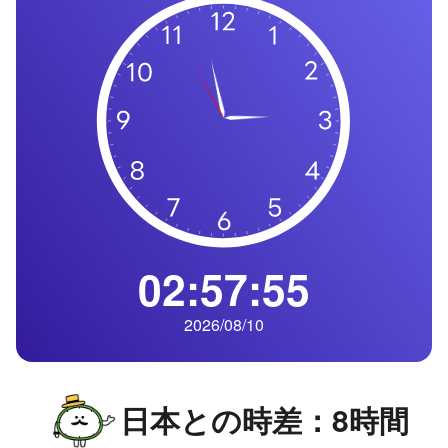
の
一
覧
タ
イ
ム
ゾ
ー
ン
一
02:57:56
覧
2026/08/10
日本との時差：8時間