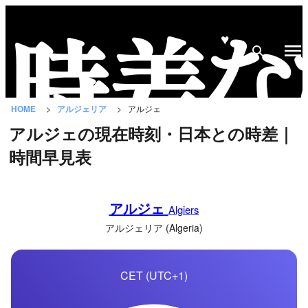
♥
時
差
な
HOME
アルジェリア
アルジェ
び
アルジェの現在時刻・日本との時差｜
と
時間早見表
は？
国
アルジェ
の
Algiers
一
アルジェリア (Algeria)
覧
CET (UTC+1)
都
市