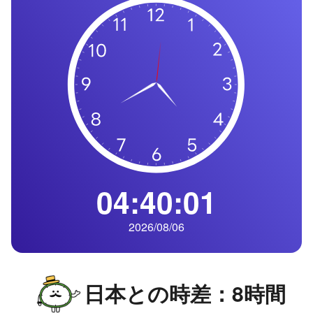
の
一
覧
タ
イ
ム
ゾ
ー
ン
一
04:40:02
覧
2026/08/06
日本との時差：8時間