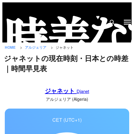
♥
時
差
な
HOME
アルジェリア
ジャネット
び
ジャネットの現在時刻・日本との時差
と
｜時間早見表
は？
国
ジャネット
の
Djanet
一
アルジェリア (Algeria)
覧
CET (UTC+1)
都
市