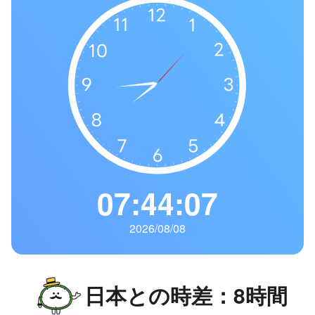
の
一
覧
タ
イ
ム
ゾ
ー
ン
一
07:44:08
覧
2026/08/08
日本との時差：8時間