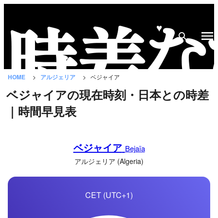
♥
時
差
な
HOME
アルジェリア
ベジャイア
び
ベジャイアの現在時刻・日本との時差
と
｜時間早見表
は？
国
ベジャイア
の
Bejaïa
一
アルジェリア (Algeria)
覧
CET (UTC+1)
都
市