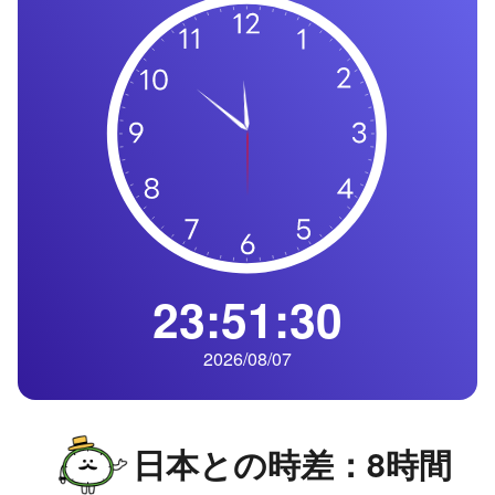
の
一
覧
タ
イ
ム
ゾ
ー
ン
一
23:51:31
覧
2026/08/07
日本との時差：8時間