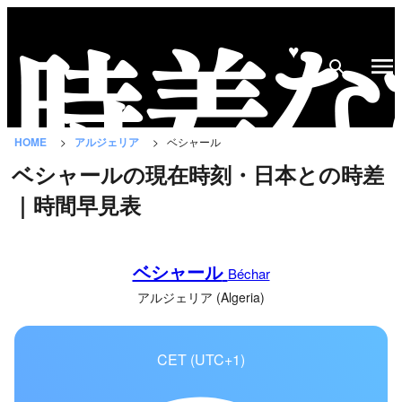
♥
時
差
な
HOME
アルジェリア
ベシャール
び
ベシャールの現在時刻・日本との時差
と
｜時間早見表
は？
国
ベシャール
の
Béchar
一
アルジェリア (Algeria)
覧
CET (UTC+1)
都
市