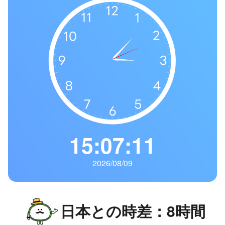
の
一
覧
タ
イ
ム
ゾ
ー
ン
一
15:07:12
覧
2026/08/09
日本との時差：8時間