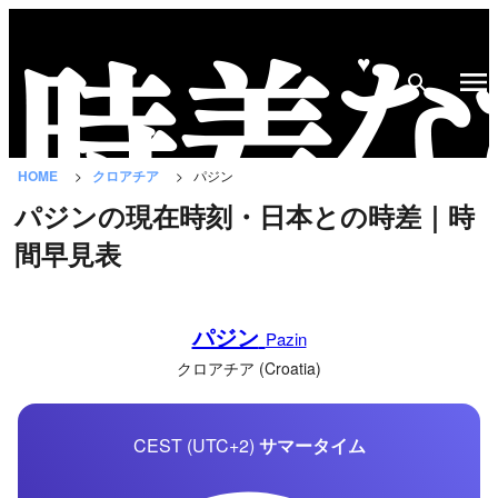
♥
時
差
な
HOME
クロアチア
パジン
び
パジンの現在時刻・日本との時差｜時
と
間早見表
は？
国
パジン
の
Pazin
一
クロアチア (Croatia)
覧
CEST (UTC+2)
サマータイム
都
市