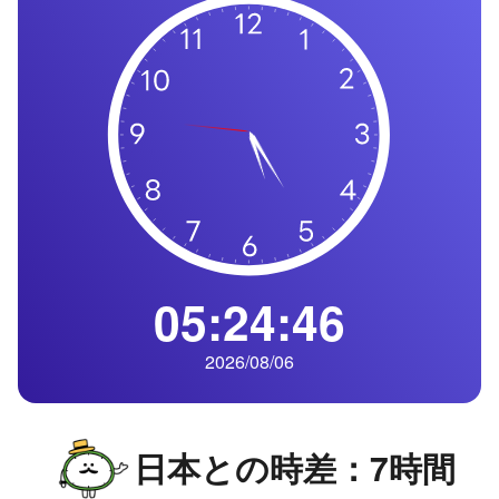
の
一
覧
タ
イ
ム
ゾ
ー
ン
一
05:24:47
覧
2026/08/06
日本との時差：7時間