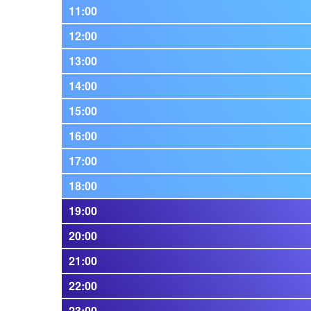
11:00
12:00
13:00
14:00
15:00
16:00
17:00
18:00
19:00
20:00
21:00
22:00
23:00