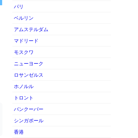
パリ
ベルリン
アムステルダム
マドリード
モスクワ
ニューヨーク
ロサンゼルス
ホノルル
トロント
バンクーバー
シンガポール
香港