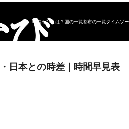
時差なびとは？
国の一覧
都市の一覧
タイムゾー
・日本との時差｜時間早見表