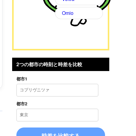
Omio
2つの都市の時刻と時差を比較
都市1
都市2
き
時差を比較する