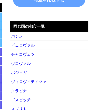
同じ国の都市一覧
パジン
ビェロヴァル
チャコヴェツ
ヴコヴァル
ポジェガ
ヴィロヴィティツァ
クラピナ
ゴスピッチ
スプリト