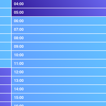
04:00
05:00
06:00
07:00
08:00
09:00
10:00
11:00
12:00
13:00
14:00
15:00
16:00