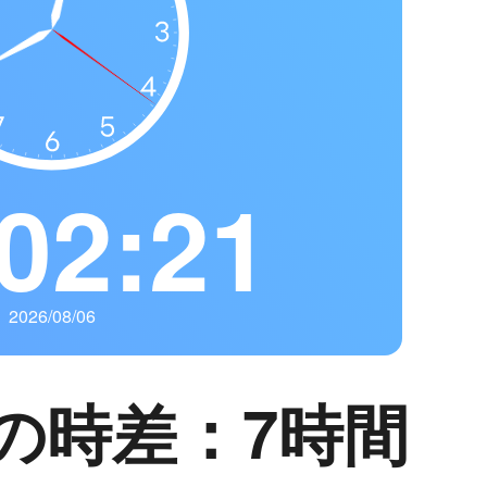
02:22
2026/08/06
の時差：7時間