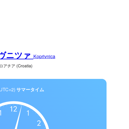
ヴニツァ
Koprivnica
ロアチア (Croatia)
UTC+2)
サマータイム