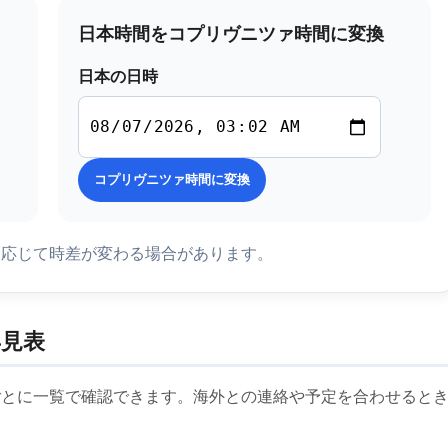
日本時間をコプリヴニツァ時間に変換
日本の日時
コプリヴニツァ時間に変換
に応じて時差が変わる場合があります。
見表
ごとに一覧で確認できます。海外との連絡や予定を合わせると