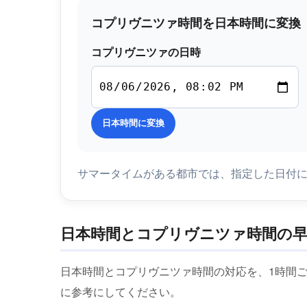
コプリヴニツァ時間を日本時間に変換
コプリヴニツァの日時
日本時間に変換
サマータイムがある都市では、指定した日付
日本時間とコプリヴニツァ時間の早
日本時間とコプリヴニツァ時間の対応を、1時間
に参考にしてください。