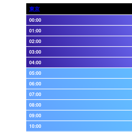
東京
00:00
01:00
02:00
03:00
04:00
05:00
06:00
07:00
08:00
09:00
10:00