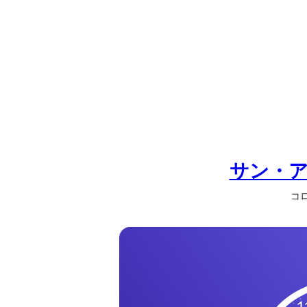
の
一
覧
タ
イ
ム
ゾ
ー
ン
サン・
一
覧
コロ