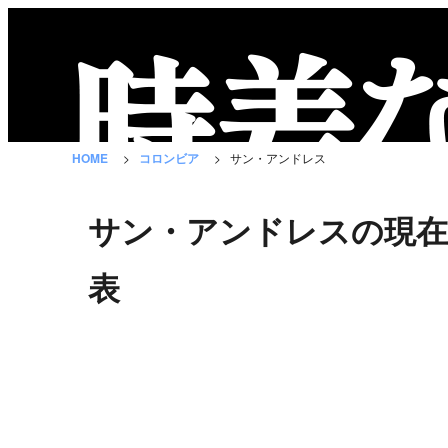
時
差
な
HOME
コロンビア
サン・アンドレス
び
と
サン・アンドレスの現在
は？
国
表
の
一
覧
都
市