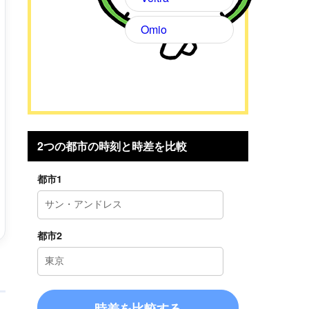
Omio
2つの都市の時刻と時差を比較
都市1
都市2
時差を比較する