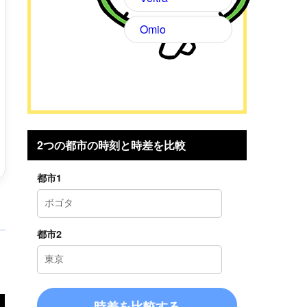
Omio
2つの都市の時刻と時差を比較
都市1
都市2
に
時差を比較する