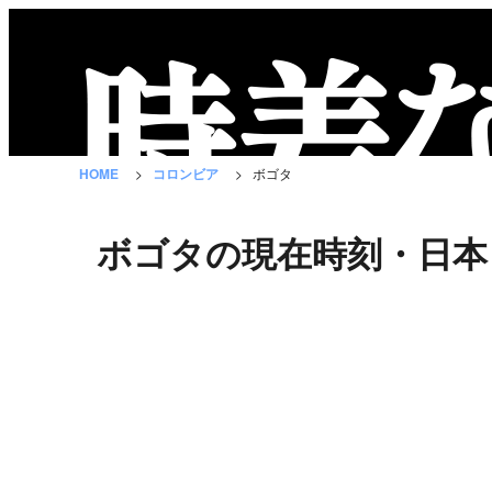
時
差
な
HOME
コロンビア
ボゴタ
び
と
ボゴタの現在時刻・日本
は？
国
の
一
覧
都
市