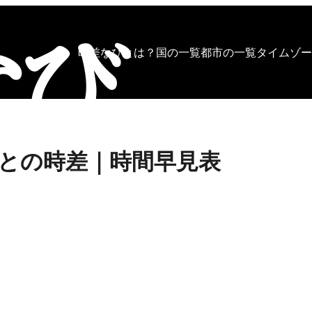
時差なびとは？
国の一覧
都市の一覧
タイムゾー
との時差｜時間早見表