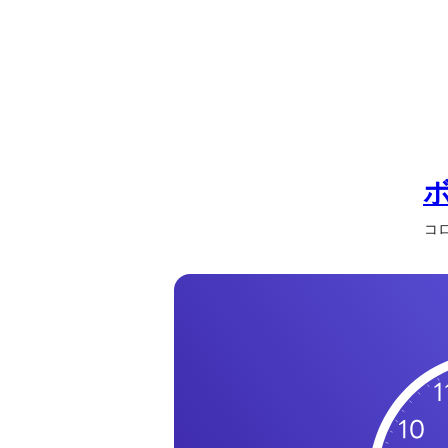
の
一
覧
タ
イ
ム
ゾ
ー
コロ
ン
一
覧