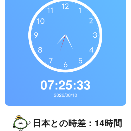
の
一
覧
タ
イ
ム
ゾ
ー
ン
一
07:25:34
覧
2026/08/10
日本との時差：14時間