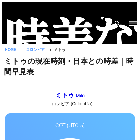
♥
時
差
な
HOME
コロンビア
ミトゥ
び
ミトゥの現在時刻・日本との時差｜時
と
間早見表
は？
国
ミトゥ
の
Mitú
一
コロンビア (Colombia)
覧
COT (UTC-5)
都
市