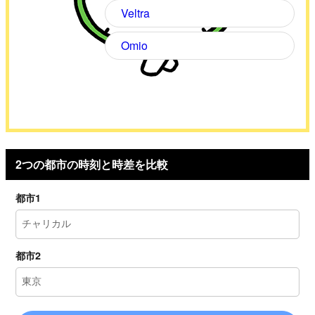
Veltra
Omio
2つの都市の時刻と時差を比較
都市1
都市2