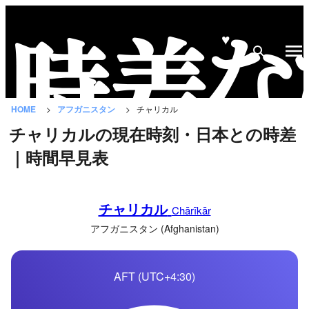
♥
時
差
な
HOME
アフガニスタン
チャリカル
び
チャリカルの現在時刻・日本との時差
と
｜時間早見表
は？
国
チャリカル
の
Chārīkār
一
アフガニスタン (Afghanistan)
覧
AFT (UTC+4:30)
都
市