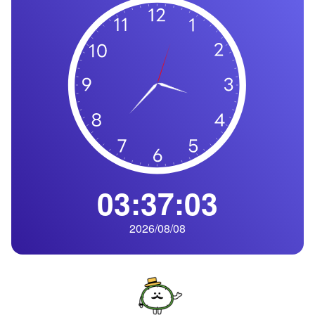
の
一
覧
タ
イ
ム
ゾ
ー
ン
一
03:37:04
覧
2026/08/08