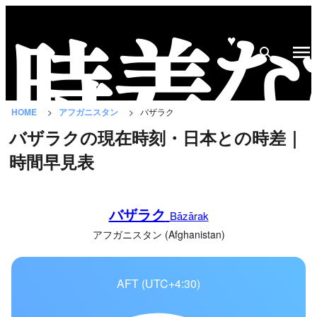
♥
時
差
な
HOME
アフガニスタン
バザラク
び
バザラクの現在時刻・日本との時差｜
と
時間早見表
は？
国
バザラク
の
Bāzārak
一
アフガニスタン (Afghanistan)
覧
AFT (UTC+4:30)
都
市