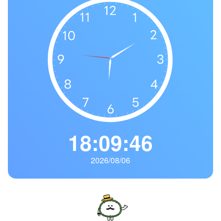
の
一
覧
タ
イ
ム
ゾ
ー
ン
一
18:09:47
覧
2026/08/06