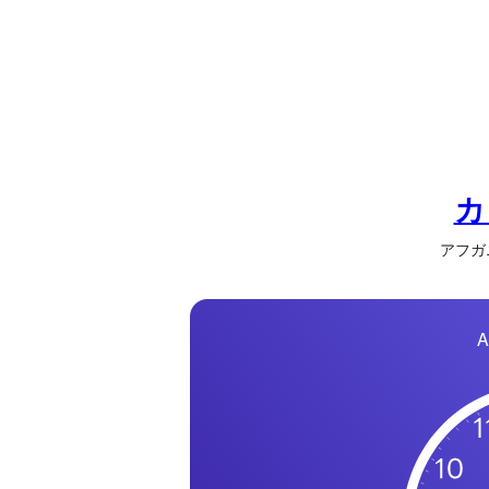
の
一
覧
タ
イ
ム
ゾ
カ
ー
アフガニス
ン
一
覧
A