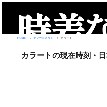
時
差
な
HOME
アフガニスタン
カラート
び
と
カラートの現在時刻・日
は？
国
の
一
覧
都
市