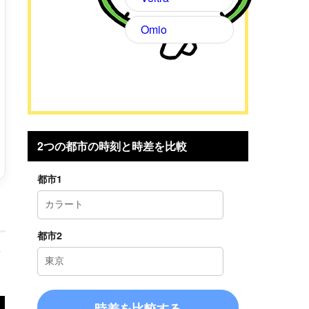
Omio
2つの都市の時刻と時差を比較
都市1
都市2
考
時差を比較する