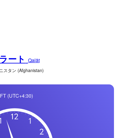
ラート
Qalāt
タン (Afghanistan)
FT (UTC+4:30)