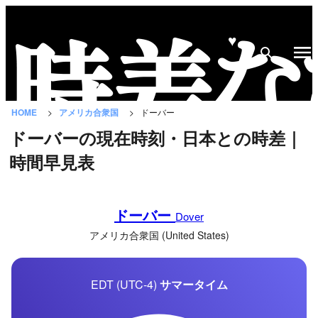
♥
時
差
な
HOME
アメリカ合衆国
ドーバー
び
ドーバーの現在時刻・日本との時差｜
と
時間早見表
は？
国
ドーバー
の
Dover
一
アメリカ合衆国 (United States)
覧
EDT (UTC-4)
サマータイム
都
市