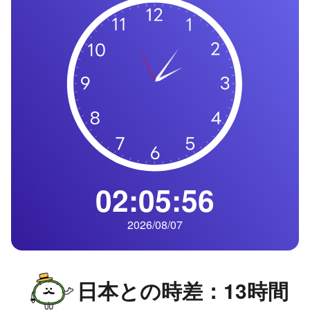
の
一
覧
タ
イ
ム
ゾ
ー
ン
一
02:05:57
覧
2026/08/07
日本との時差：13時間