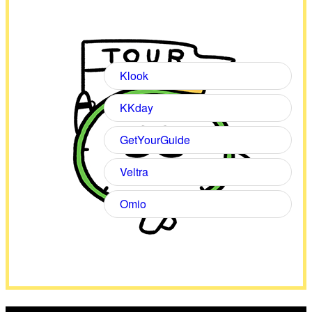
Klook
KKday
GetYourGuide
Veltra
Omio