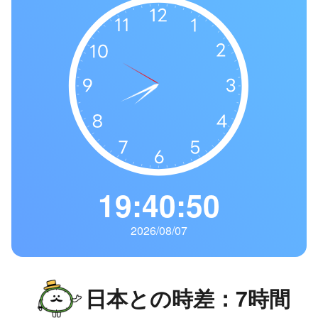
の
一
覧
タ
イ
ム
ゾ
ー
ン
一
19:40:51
覧
2026/08/07
日本との時差：7時間