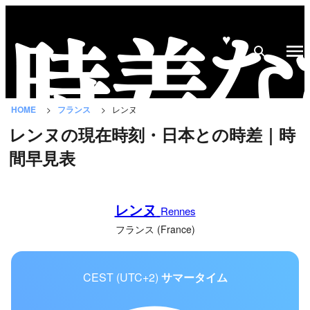
♥
時
差
な
HOME
フランス
レンヌ
び
レンヌの現在時刻・日本との時差｜時
と
間早見表
は？
国
レンヌ
の
Rennes
一
フランス (France)
覧
CEST (UTC+2)
サマータイム
都
市