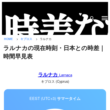
♥
時
差
な
HOME
キプロス
ラルナカ
び
ラルナカの現在時刻・日本との時差｜
と
時間早見表
は？
国
ラルナカ
の
Larnaca
一
キプロス (Cyprus)
覧
EEST (UTC+3)
サマータイム
都
市