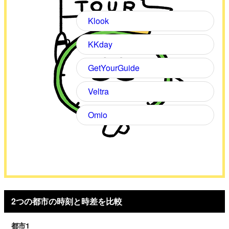
Klook
KKday
GetYourGuide
Veltra
Omio
2つの都市の時刻と時差を比較
都市1