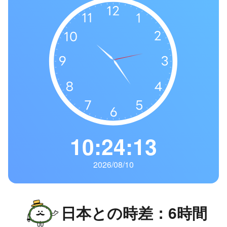
の
一
覧
タ
イ
ム
ゾ
ー
ン
一
10:24:14
覧
2026/08/10
日本との時差：6時間