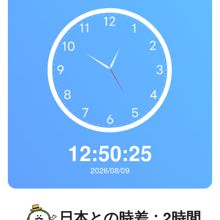
の
一
覧
タ
イ
ム
ゾ
ー
ン
一
覧
12:50:26
2026/08/09
日本との時差：2時間