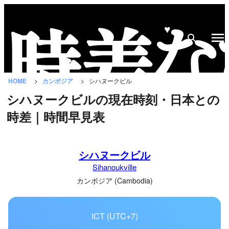
♥
時
差
な
HOME
カンボジア
シハヌークビル
び
シハヌークビルの現在時刻・日本との
と
時差｜時間早見表
は？
国
シハヌークビル
の
Sihanoukville
一
覧
カンボジア (Cambodia)
都
ICT (UTC+7)
市