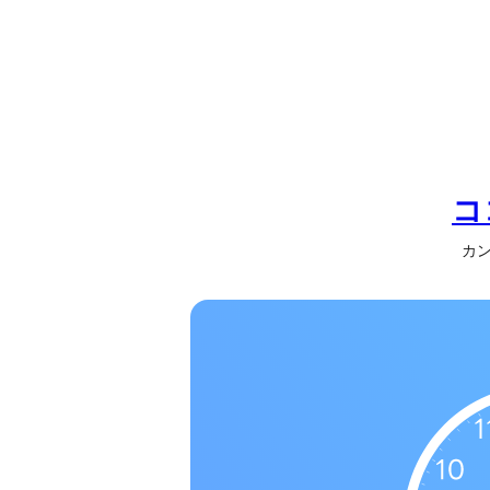
の
一
覧
タ
イ
ム
ゾ
コ
ー
カン
ン
一
覧