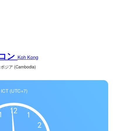
コン
Koh Kong
ボジア (Cambodia)
ICT (UTC+7)