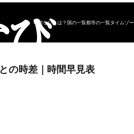
時差なびとは？
国の一覧
都市の一覧
タイムゾー
との時差｜時間早見表