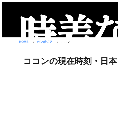
時
差
な
HOME
カンボジア
ココン
び
と
ココンの現在時刻・日本
は？
国
の
一
覧
都
市