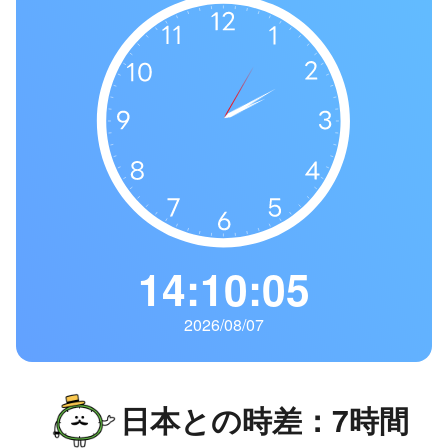
の
一
覧
タ
イ
ム
ゾ
ー
ン
一
14:10:06
覧
2026/08/07
日本との時差：7時間