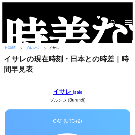
♥
時
差
な
HOME
ブルンジ
イサレ
び
イサレの現在時刻・日本との時差｜時
と
間早見表
は？
国
イサレ
の
Isale
一
ブルンジ (Burundi)
覧
CAT (UTC+2)
都
市