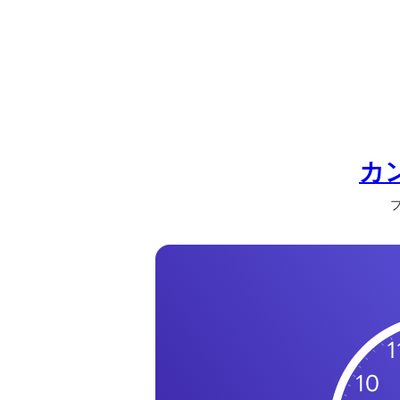
の
一
覧
タ
イ
ム
ゾ
カ
ー
ブ
ン
一
覧