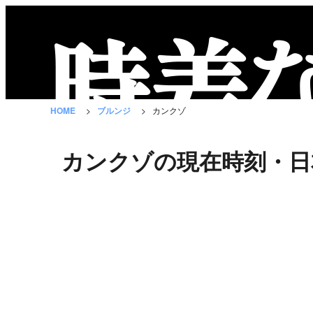
時
差
な
HOME
ブルンジ
カンクゾ
び
と
カンクゾの現在時刻・日
は？
国
の
一
覧
都
市