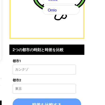
Omio
2つの都市の時刻と時差を比較
都市1
都市2
考
時差を比較する