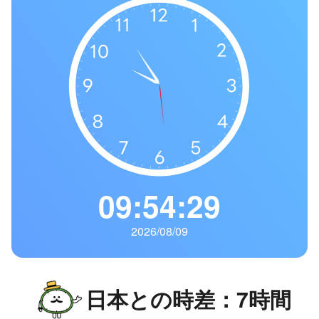
の
一
覧
タ
イ
ム
ゾ
ー
ン
一
09:54:30
覧
2026/08/09
日本との時差：7時間