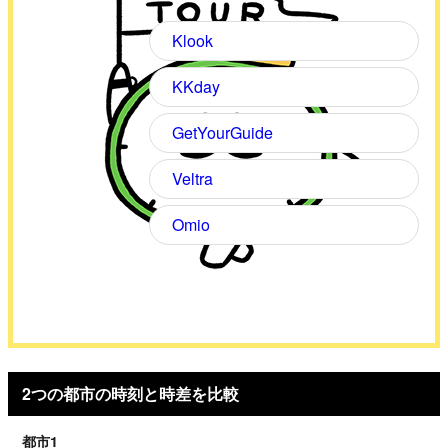
Klook
KKday
GetYourGuide
Veltra
Omio
2つの都市の時刻と時差を比較
都市1