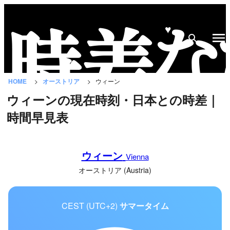
♥
時
差
な
HOME
オーストリア
ウィーン
び
ウィーンの現在時刻・日本との時差｜
と
時間早見表
は？
国
ウィーン
の
Vienna
一
オーストリア (Austria)
覧
CEST (UTC+2)
サマータイム
都
市