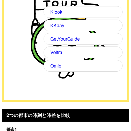
Klook
KKday
GetYourGuide
Veltra
Omio
2つの都市の時刻と時差を比較
都市1