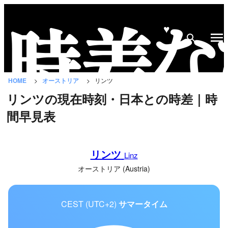
♥
時
差
な
HOME
オーストリア
リンツ
び
リンツの現在時刻・日本との時差｜時
と
間早見表
は？
国
リンツ
の
Linz
一
オーストリア (Austria)
覧
CEST (UTC+2)
サマータイム
都
市