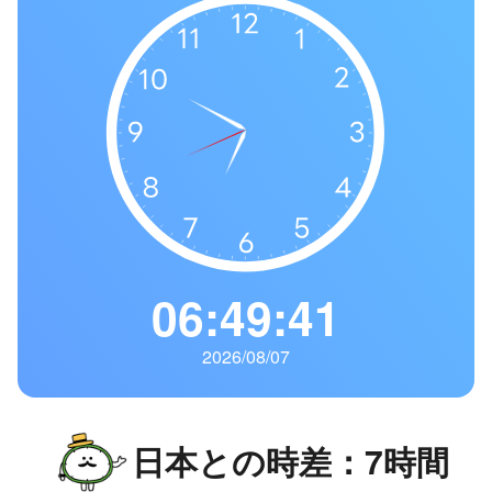
の
一
覧
タ
イ
ム
ゾ
ー
ン
一
06:49:42
覧
2026/08/07
日本との時差：7時間