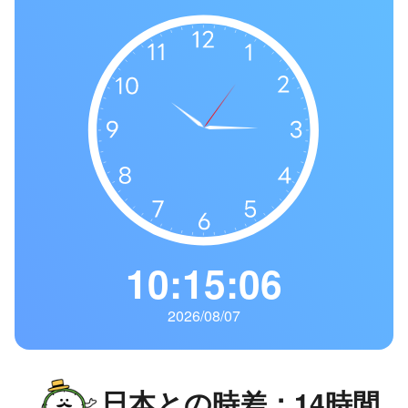
の
一
覧
タ
イ
ム
ゾ
ー
ン
一
覧
10:15:07
2026/08/07
日本との時差：14時間