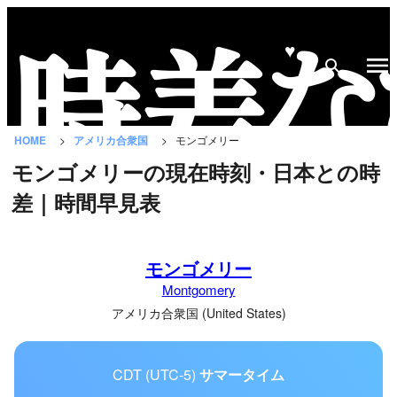
♥
時
差
な
HOME
アメリカ合衆国
モンゴメリー
び
モンゴメリーの現在時刻・日本との時
と
差｜時間早見表
は？
国
モンゴメリー
の
Montgomery
一
覧
アメリカ合衆国 (United States)
都
CDT (UTC-5)
サマータイム
市