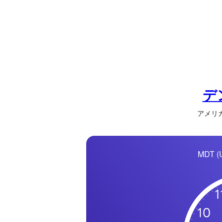
の
一
覧
タ
イ
ム
ゾ
デ
ー
アメリカ合
ン
一
覧
MDT (