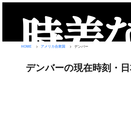
時
差
な
HOME
アメリカ合衆国
デンバー
び
と
デンバーの現在時刻・日
は？
国
の
一
覧
都
市