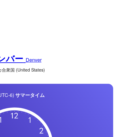
ンバー
Denver
衆国 (United States)
UTC-6)
サマータイム