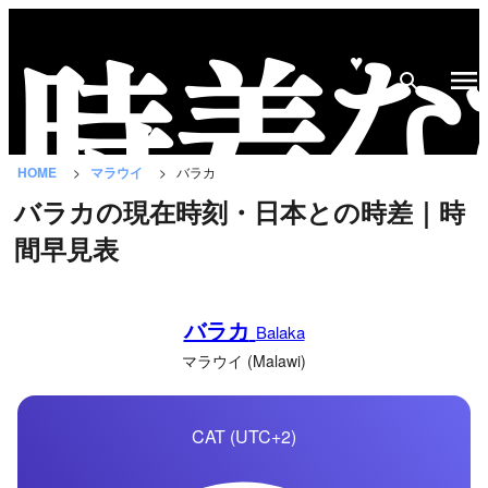
♥
時
差
な
HOME
マラウイ
バラカ
び
バラカの現在時刻・日本との時差｜時
と
間早見表
は？
国
バラカ
の
Balaka
一
マラウイ (Malawi)
覧
CAT (UTC+2)
都
市