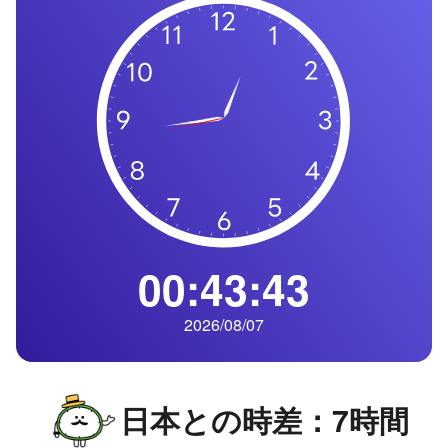
の
一
覧
タ
イ
ム
ゾ
ー
ン
一
00:43:44
覧
2026/08/07
日本との時差：7時間