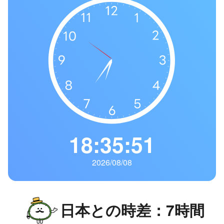
の
一
覧
タ
イ
ム
ゾ
ー
ン
一
18:35:52
覧
2026/08/08
日本との時差：7時間