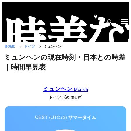
♥
時
差
な
HOME
ドイツ
ミュンヘン
び
ミュンヘンの現在時刻・日本との時差
と
｜時間早見表
は？
国
ミュンヘン
の
Munich
一
ドイツ (Germany)
覧
CEST (UTC+2)
サマータイム
都
市