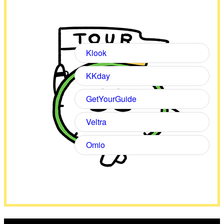
Klook
KKday
GetYourGuide
Veltra
Omio