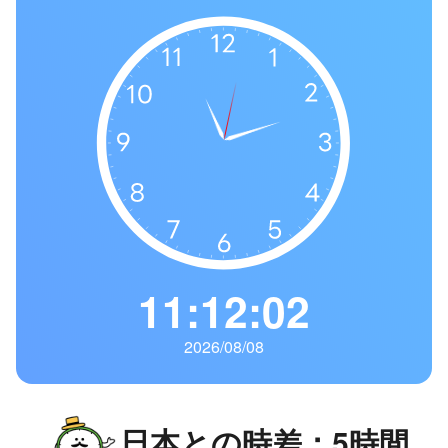
の
一
覧
タ
イ
ム
ゾ
ー
ン
一
覧
11:12:03
2026/08/08
日本との時差：5時間