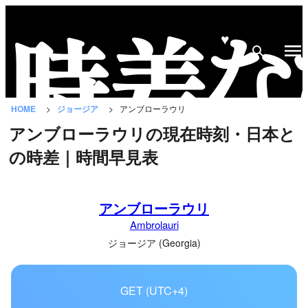
♥
時
差
な
HOME
ジョージア
アンブローラウリ
び
アンブローラウリの現在時刻・日本と
と
の時差｜時間早見表
は？
国
アンブローラウリ
の
Ambrolauri
一
覧
ジョージア (Georgia)
都
GET (UTC+4)
市