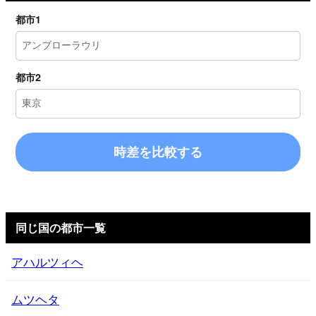
都市1
都市2
時差を比較する
同じ国の都市一覧
アハルツィヘ
ムツヘタ