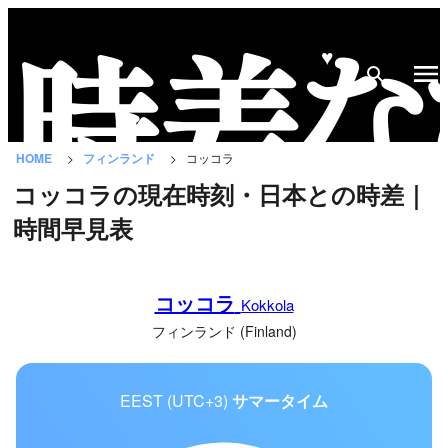
♥
時
差
な
HOME
フィンランド
コッコラ
び
コッコラの現在時刻・日本との時差｜
と
時間早見表
は？
国
コッコラ
の
Kokkola
一
フィンランド (Finland)
覧
EEST (UTC+3)
サマータイム
都
市