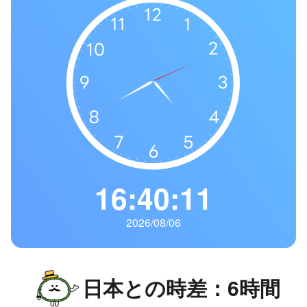
の
一
覧
タ
イ
ム
ゾ
ー
ン
一
16:40:12
覧
2026/08/06
日本との時差：6時間