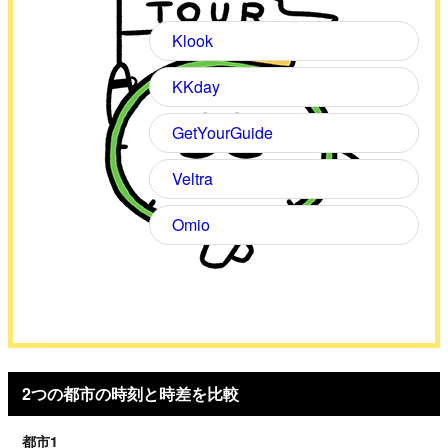
Klook
KKday
GetYourGuide
Veltra
Omio
2つの都市の時刻と時差を比較
都市1