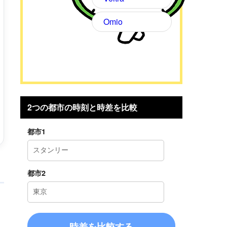
Omio
2つの都市の時刻と時差を比較
都市1
都市2
参
時差を比較する