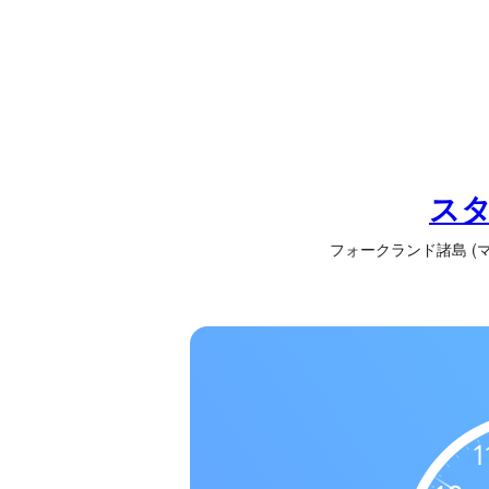
の
一
覧
タ
イ
ム
ゾ
ス
ー
フォークランド諸島 (マルビナス
ン
一
覧