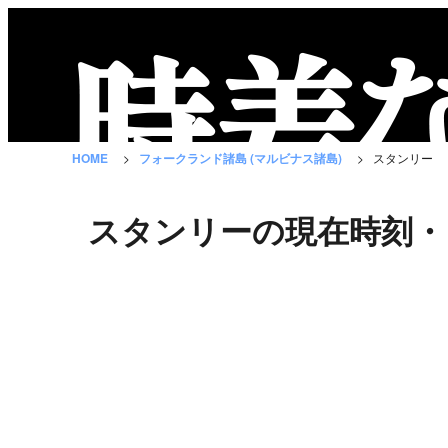
時
差
な
HOME
フォークランド諸島 (マルビナス諸島)
スタンリー
び
と
スタンリーの現在時刻・
は？
国
の
一
覧
都
市