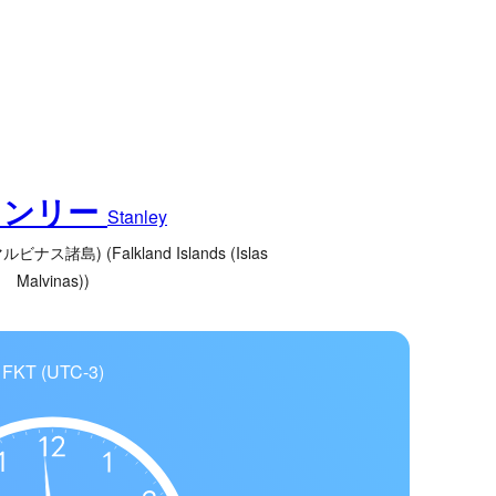
タンリー
Stanley
諸島) (Falkland Islands (Islas
Malvinas))
FKT (UTC-3)