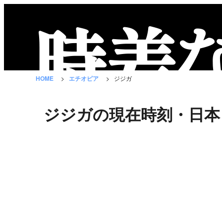
時
差
な
HOME
エチオピア
ジジガ
び
と
ジジガの現在時刻・日本
は？
国
の
一
覧
都
市