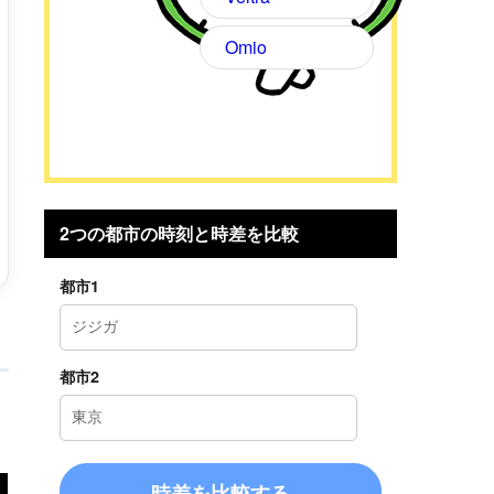
Omio
2つの都市の時刻と時差を比較
都市1
都市2
に
時差を比較する