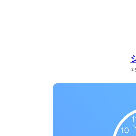
の
一
覧
タ
イ
ム
ゾ
ー
エチ
ン
一
覧