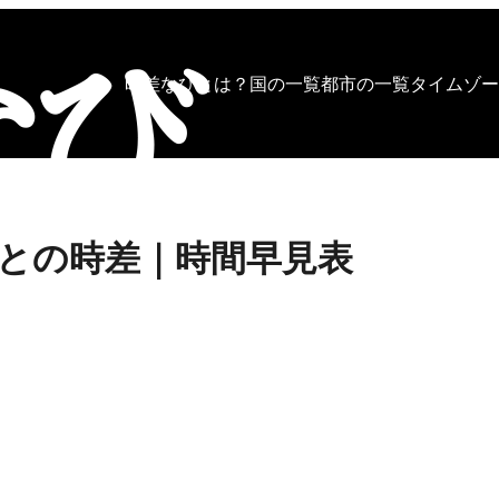
時差なびとは？
国の一覧
都市の一覧
タイムゾー
との時差｜時間早見表