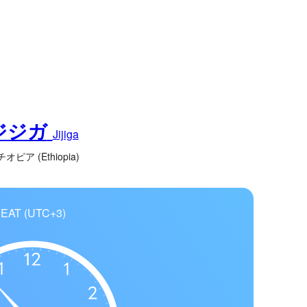
ジジガ
Jijiga
オピア (Ethiopia)
EAT (UTC+3)