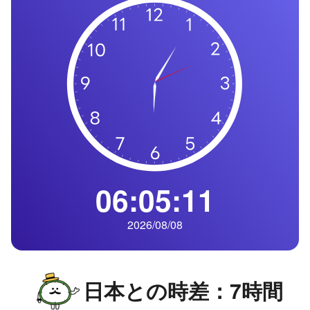
の
一
覧
タ
イ
ム
ゾ
ー
ン
一
06:05:12
覧
2026/08/08
日本との時差：7時間