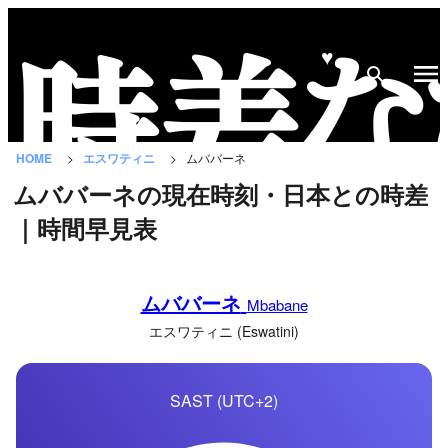
♥
時
差
な
HOME
エスワティニ
ムババーネ
び
ムババーネの現在時刻・日本との時差
と
｜時間早見表
は？
国
ムババーネ
の
Mbabane
一
エスワティニ (Eswatini)
覧
SAST (UTC+2)
都
市