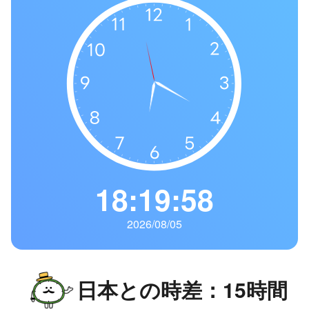
の
一
覧
タ
イ
ム
ゾ
ー
ン
一
18:19:59
覧
2026/08/05
日本との時差：15時間