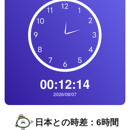
の
一
覧
タ
イ
ム
ゾ
ー
ン
一
00:12:15
覧
2026/08/07
日本との時差：6時間