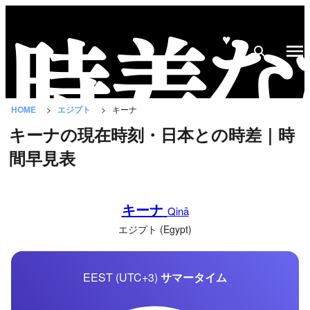
♥
時
差
な
HOME
エジプト
キーナ
び
キーナの現在時刻・日本との時差｜時
と
間早見表
は？
国
キーナ
の
Qinā
一
エジプト (Egypt)
覧
EEST (UTC+3)
サマータイム
都
市