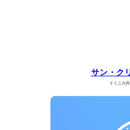
の
一
覧
タ
イ
ム
ゾ
ー
ン
サン・ク
一
覧
ドミニカ共和国 