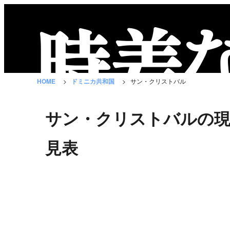
時
差
な
HOME
ドミニカ共和国
サン・クリストバル
び
と
サン・クリストバルの現
は？
国
見表
の
一
覧
都
市