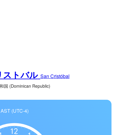
リストバル
San Cristóbal
(Dominican Republic)
AST (UTC-4)