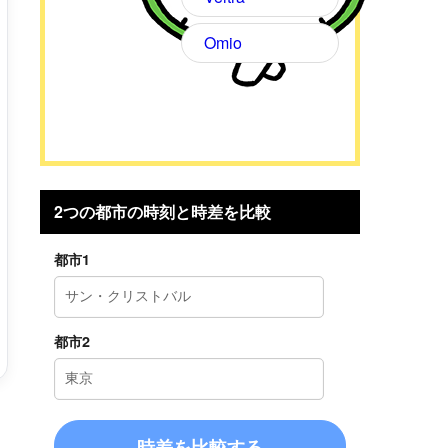
Omio
2つの都市の時刻と時差を比較
都市1
都市2
時差を比較する