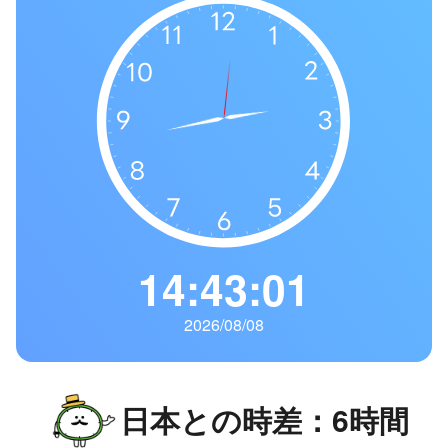
の
一
覧
タ
イ
ム
ゾ
ー
ン
一
14:43:02
覧
2026/08/08
日本との時差：6時間