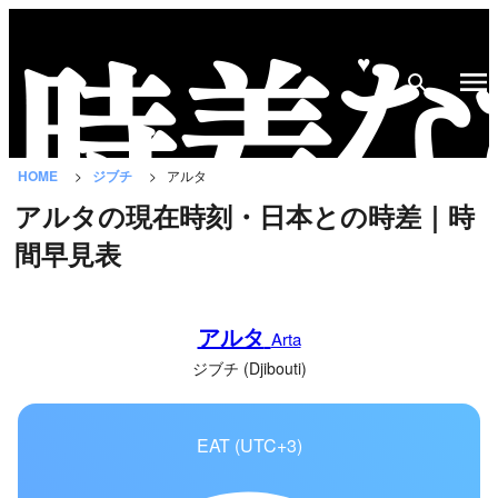
♥
時
差
な
HOME
ジブチ
アルタ
び
アルタの現在時刻・日本との時差｜時
と
間早見表
は？
国
アルタ
の
Arta
一
ジブチ (Djibouti)
覧
EAT (UTC+3)
都
市