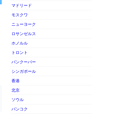
マドリード
モスクワ
ニューヨーク
ロサンゼルス
ホノルル
トロント
バンクーバー
シンガポール
香港
北京
ソウル
バンコク