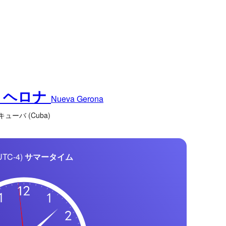
・ヘロナ
Nueva Gerona
キューバ (Cuba)
UTC-4)
サマータイム