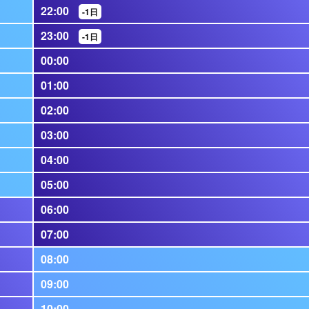
22:00
-1日
23:00
-1日
00:00
01:00
02:00
03:00
04:00
05:00
06:00
07:00
08:00
09:00
10:00