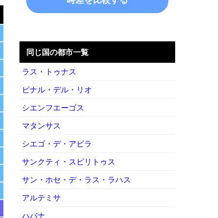
同じ国の都市一覧
ラス・トゥナス
ピナル・デル・リオ
シエンフエーゴス
マタンサス
シエゴ・デ・アビラ
サンクティ・スピリトゥス
サン・ホセ・デ・ラス・ラハス
アルテミサ
ハバナ