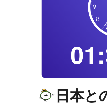
01:
日本と