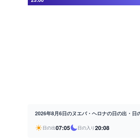
2026年8月6日のヌエバ・ヘロナの日の出・日
07:05
20:08
日の出
日の入り