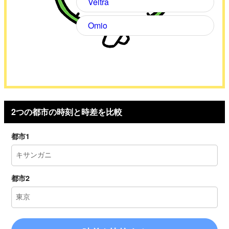
Veltra
Omio
2つの都市の時刻と時差を比較
都市1
都市2