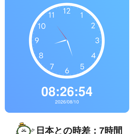
の
一
覧
タ
イ
ム
ゾ
ー
ン
一
08:26:55
覧
2026/08/10
日本との時差：7時間