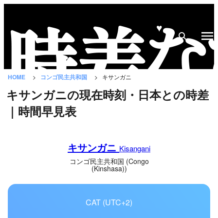
♥
時
差
な
HOME
コンゴ民主共和国
キサンガニ
び
キサンガニの現在時刻・日本との時差
と
｜時間早見表
は？
国
キサンガニ
の
Kisangani
一
コンゴ民主共和国 (Congo
(Kinshasa))
覧
都
CAT (UTC+2)
市