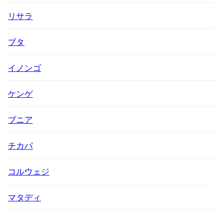
リサラ
ブタ
イノンゴ
ケンゲ
ブニア
チカパ
コルウェジ
マタディ