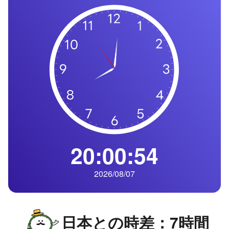
の
一
覧
タ
イ
ム
ゾ
ー
ン
一
20:00:55
覧
2026/08/07
日本との時差：7時間