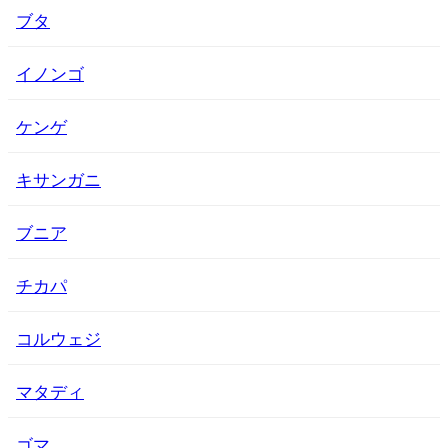
ブタ
イノンゴ
ケンゲ
キサンガニ
ブニア
チカパ
コルウェジ
マタディ
ゴマ