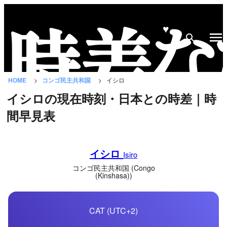
♥
時
差
な
HOME
コンゴ民主共和国
イシロ
び
イシロの現在時刻・日本との時差｜時
と
間早見表
は？
国
イシロ
の
Isiro
一
コンゴ民主共和国 (Congo
(Kinshasa))
覧
都
CAT (UTC+2)
市