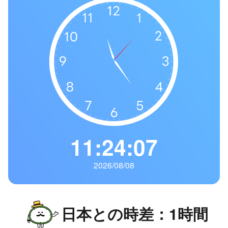
の
一
覧
タ
イ
ム
ゾ
ー
ン
一
11:24:08
覧
2026/08/08
日本との時差：1時間