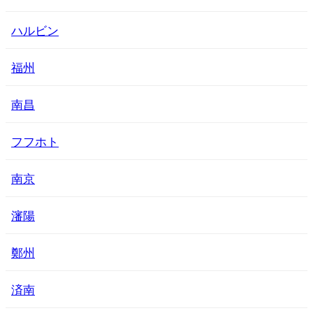
ハルビン
福州
南昌
フフホト
南京
瀋陽
鄭州
済南