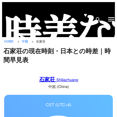
♥
時
差
な
HOME
中国
石家荘
び
石家荘の現在時刻・日本との時差｜時
と
間早見表
は？
国
石家荘
の
Shijiazhuang
一
中国 (China)
覧
CST (UTC+8)
都
市