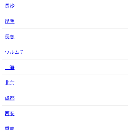
長沙
昆明
長春
ウルムチ
上海
北京
成都
西安
重慶