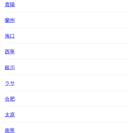
貴陽
蘭州
海口
西寧
銀川
ラサ
合肥
太原
南寧