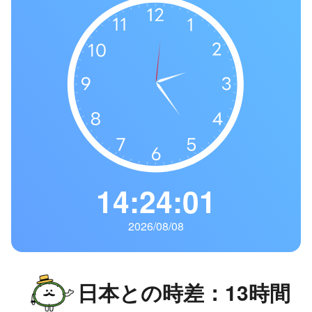
の
一
覧
タ
イ
ム
ゾ
ー
ン
一
14:24:02
覧
2026/08/08
日本との時差：13時間