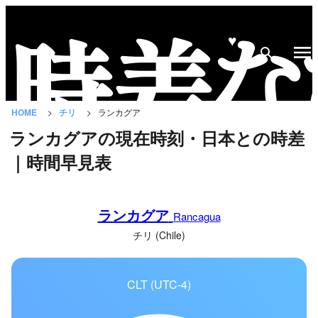
♥
時
差
な
HOME
チリ
ランカグア
び
ランカグアの現在時刻・日本との時差
と
｜時間早見表
は？
国
ランカグア
の
Rancagua
一
チリ (Chile)
覧
CLT (UTC-4)
都
市