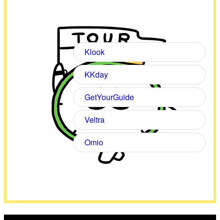
Klook
KKday
GetYourGuide
Veltra
Omio