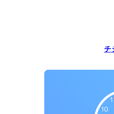
の
一
覧
タ
イ
ム
ゾ
チ
ー
ン
一
覧