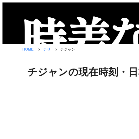
時
差
な
HOME
チリ
チジャン
び
と
チジャンの現在時刻・日
は？
国
の
一
覧
都
市