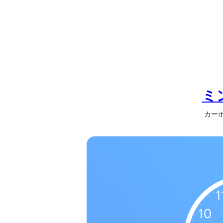
の
一
覧
タ
イ
ム
ゾ
ミ
ー
カーボベ
ン
一
覧