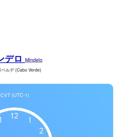
ンデロ
Mindelo
ルデ (Cabo Verde)
CVT (UTC-1)