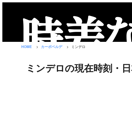
時
差
な
HOME
カーボベルデ
ミンデロ
び
と
ミンデロの現在時刻・日
は？
国
の
一
覧
都
市