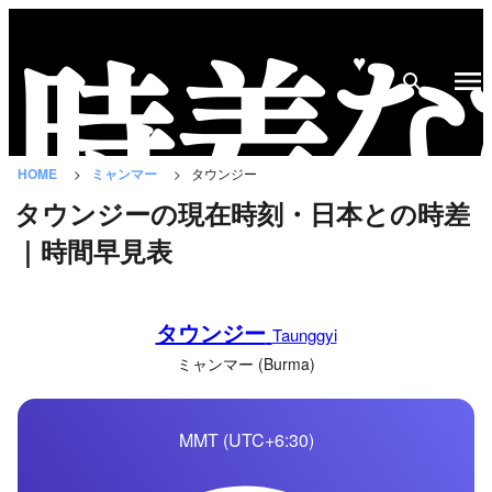
♥
時
差
な
HOME
ミャンマー
タウンジー
び
タウンジーの現在時刻・日本との時差
と
｜時間早見表
は？
国
タウンジー
の
Taunggyi
一
ミャンマー (Burma)
覧
MMT (UTC+6:30)
都
市