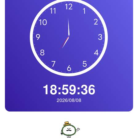
の
一
覧
タ
イ
ム
ゾ
ー
ン
一
18:59:37
覧
2026/08/08